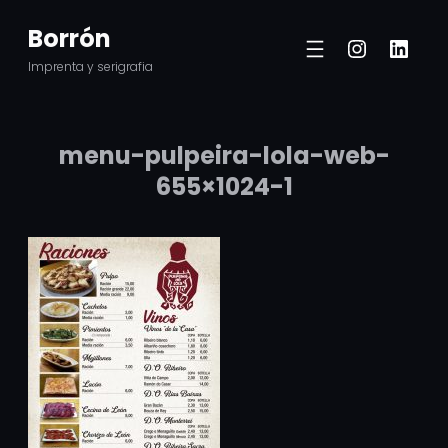
Saltar
Borrón
Instagr
Linke
al
Imprenta y serigrafia
contenido
menu-pulpeira-lola-web-
655×1024-1