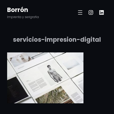
Saltar
Borrón
Instagr
Linke
al
Imprenta y serigrafia
contenido
servicios-impresion-digital